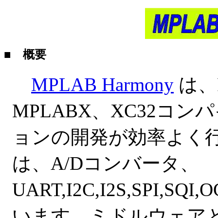
■ 概要
MPLAB Harmony
は、
MPLABX、XC32
ョンの開発が効率よく
は、A/Dコンバータ、
UART,I2C,I2S,SPI,S
います。ミドルウェア