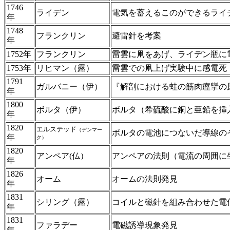
1746
ライデン
電気を蓄えるこのができるライ
年
1748
フランクリン
避雷針を考案
年
1752年
フランクリン
雷雲に凧をあげ、ライデン瓶に
1753年
リヒマン（露）
雷雲での凧上げ実験中に感電死
1791
ガルバニー（伊）
『解剖における蛙の筋肉痙攣の
年
1800
ボルタ（伊）
ボルタ（希硫酸に銅と亜鉛を挿
年
1820
エルステッド
（デンマー
ボルタの電池につないだ導線の
年
ク）
1820
アンペア(仏）
アンペアの法則（電流の周囲に
年
1826
オーム
オームの法則発見
年
1831
シリング（露）
コイルと磁針を組み合わせた電
年
1831
ファラデー
電磁誘導現象発見
年