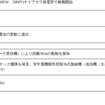
0KW、5000V)ナイアガラ発電所で稼働開始
通信の実験に成功
ーラ受信機）により距離5Kmの船舶を探知
チック艦隊を発見、安中電機製作所製36式無線機（送信機：
5分）
z)