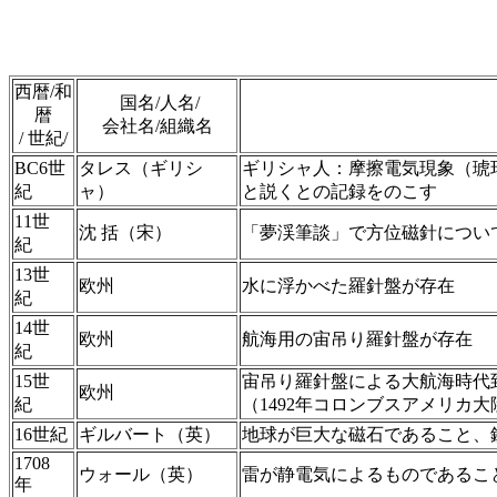
西暦/和
国名/人名/
暦
会社名/組織名
/ 世紀/
BC6世
タレス（ギリシ
ギリシャ人：摩擦電気現象（琥
紀
ャ）
と説くとの記録をのこす
11世
沈 括（宋）
「夢渓筆談」で方位磁針につい
紀
13世
欧州
水に浮かべた羅針盤が存在
紀
14世
欧州
航海用の宙吊り羅針盤が存在
紀
15世
宙吊り羅針盤による大航海時代
欧州
紀
（1492年コロンブスアメリカ
16世紀
ギルバート（英）
地球が巨大な磁石であること、
1708
ウォール（英）
雷が静電気によるものであるこ
年