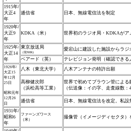
1915年/
大正4
逓信省
日本、無線電信法を制定
年
1920年/
大正9
KDKA（米）
世界初のラジオ局・KDKAがア
年
1925年
東京放送局
/
愛宕山に建設した施設からラジ
大正14
（現NHK)
ベアード（英）
テレビジョン発明（確認できる
年
1926年/
八木（東北大学）
八木アンテナの特許出願
大正15
年12月
高柳健次郎
世界で初めてブラウン管による
25日
（浜松高等工業）
（伝送像：イの字、走査線数：4
昭和元年
12月26
逓信省
日本、無線電信法を改定。私設
日
1931年/
ファーンズワース
昭和6
撮像管（イメージディセクタ）
（米）
年
1940年/