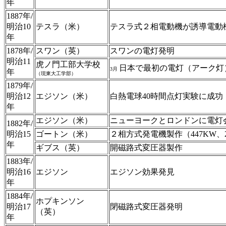
年
1887年/
明治10
テスラ（米）
テスラ式２相電動機が誘導電動
年
1878年/
スワン（英）
スワンの電灯発明
明治11
虎ノ門工部大学校
日本で最初の電灯（アーク灯
3月
年
（現東大工学部）
1879年/
明治12
エジソン（米）
白熱電球40時間点灯実験に成功
年
エジソン（米）
ニューヨークとロンドンに電灯
1882年/
明治15
ゴートン（米）
２相方式発電機製作（447KW、
年
ギブス（英）
開磁路式変圧器製作
1883年/
明治16
エジソン
エジソン効果発見
年
1884年/
ホプキンソン
明治17
閉磁路式変圧器発明
（英）
年