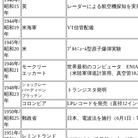
昭和15
英
レーダーによる航空機探知を実
年
1944年/
昭和19
米海軍
VT信管配備
年
1945年/
昭和20
米
ﾌﾟﾙﾄﾆｭｰﾑ型原子爆弾実験
年
1946年/
モークリー
世界最初のコンピュータ ENI
昭和21
エッカート
（米陸軍弾道計算用、真空管18,8
年
ショックレー
1948年/
トランジスタ発明
バーディーン
昭和23
ブラッテン
年
コロンビア
LPレコードを発売（直径12インチ、
1950年/
昭和25
郵政省
日本、電波法を施行（6月1日：
年
1951年/
レミントランド