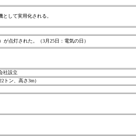
機として実用化される。
）が点灯された。（3月25日：電気の日）
会社設立
22トン、高さ3m）