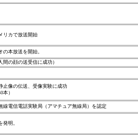
メリカで放送開始
オの本放送を開始。
人間の顔の送受信に成功）
静止像の伝送、受像実験に成功
0本）
無線電信電話実験局（アマチュア無線局）を認定
を発明。