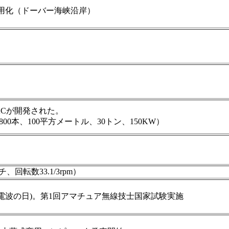
用化（ドーバー海峡沿岸）
ACが開発された。
00本、100平方メートル、30トン、150KW）
回転数33.1/3rpm）
電波の日)。第1回アマチュア無線技士国家試験実施