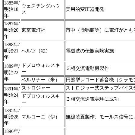
1885年/
ウェスチングハウ
明治18
実用的変圧器開発
ス
年
1887年/
明治20
東京電灯社
市中（鹿鳴館等）に電灯がとも
年
1888年/
明治21
ヘルツ（独）
電磁波の伝搬実験実施
年
ドプロウォルスキ
1889年/
３相交流電動機製作
ー
明治22
年
ベルリナー（米）
円盤型レコード蓄音機（グラモ
ストロジャー
ストロジャー式ステップバイス
1891年/
明治24
ドプロウォルスキ
３相交流送電実験に成功
年
ー
1895年/
明治28
マルコーニ（伊）
無線装置製作、モールス信号に
年
1896年/