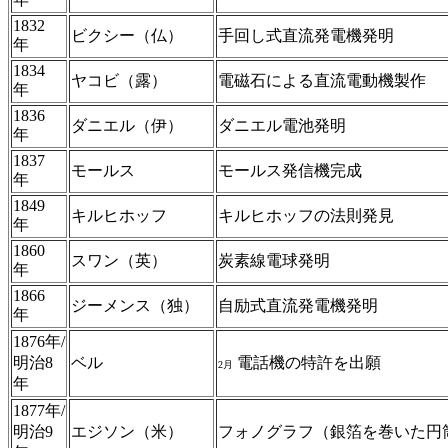
1832
ビクシー（仏）
手回し式直流発電機発明
年
1834
ヤコビ（露）
電磁石による直流電動機製作
年
1836
ダニエル（伊）
ダニエル電池発明
年
1837
モールス
モールス発信機完成
年
1849
キルヒホッフ
キルヒホッフの法則発見
年
1860
スワン（英）
炭素線電球発明
年
1866
ジーメンス（独）
自励式直流発電機発明
年
1876年/
明治8
ベル
電話機の特許を出願
2月
年
1877年/
明治9
エジソン（米）
フォノグラフ（銀箔を巻いた円