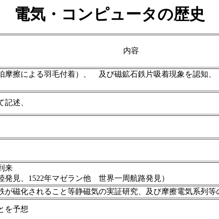
電気・コンピュータの歴史
内容
珀摩擦による羽毛付着）、 及び磁鉱石鉄片吸着現象を認知、
て記述、
到来
大陸発見、1522年マゼラン他 世界一周航路発見）
鉄が磁化されること等静磁気の実証研究、及び摩擦電気系列等
とを予想