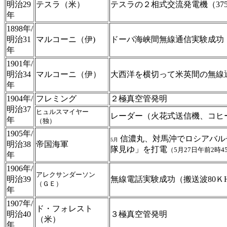
明治29
テスラ（米）
テスラの２相式交流発電機（375
年
1898年/
明治31
マルコーニ（伊)
ドーバ海峡間無線通信実験成功
年
1901年/
明治34
マルコーニ（伊）
大西洋を横切って米英間の無線
年
1904年/
フレミング
２極真空管発明
明治37
ヒュルスマイヤー
レーダー（火花式送信機、コヒ
年
（独）
1905年/
信濃丸、対馬沖でロシアバル
5月
明治38
帝国海軍
隊見ゆ」を打電
（5月27日午前2時4
年
1906年/
アレクサンダーソン
明治39
無線電話実験成功（搬送波80ＫH
（ＧＥ）
年
1907年/
ド・フォレスト
明治40
３極真空管発明
（米）
年